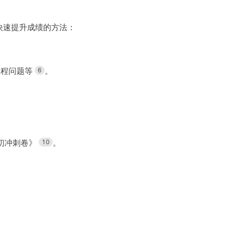
快速提升成绩的方法：
工程问题等
。
6
初冲刺卷》
。
10