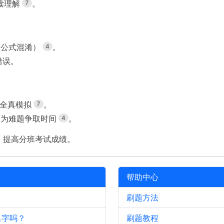
读理解
。
7
、公式混淆）
。
4
错误。
行全真模拟
。
7
，为难题争取时间
。
4
，提高分班考试成绩。
帮助中心
刷题方法
名字吗？
刷题教程