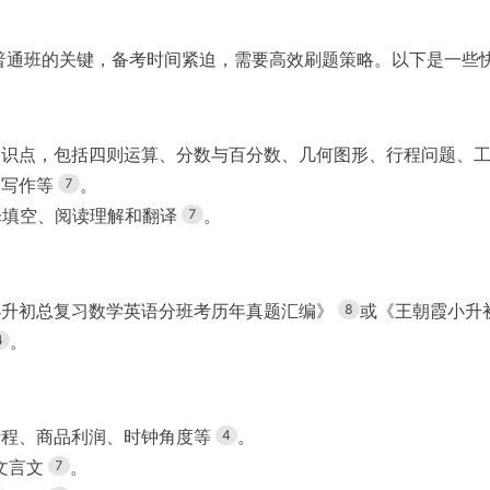
普通班的关键，备考时间紧迫，需要高效刷题策略。以下是一些
知识点，包括四则运算、分数与百分数、几何图形、行程问题、
微写作等
。
7
选择填空、阅读理解和翻译
。
7
小升初总复习数学英语分班考历年真题汇编》
或《王朝霞小升
8
。
4
行程、商品利润、时钟角度等
。
4
文言文
。
7