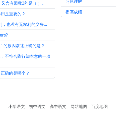
习题详解
又含有因数3的是（ ）。
提高成绩
作用是重要的？
，也没有无权利的义务...
ers?
贵” 的原因叙述正确的是？
括，不符合陶行知本意的一项
，正确的是哪个？
小学语文
初中语文
高中语文
网站地图
百度地图