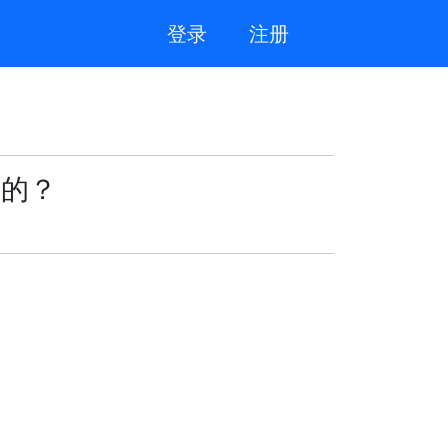
登录
注册
n的？