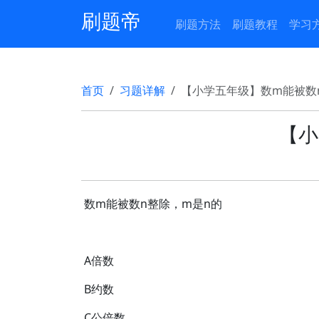
刷题帝
刷题方法
刷题教程
学习
首页
习题详解
【小学五年级】数m能被数
【小
数m能被数n整除，m是n的
A倍数
B约数
C公倍数