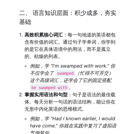
二、 语言知识层面：积少成多，夯实
基础
高效积累核心词汇
：每一句地道的英语都包
含有价值的词汇。通过句子学单词，你学到
的是它在具体语境中的用法，而不是孤立
的、枯燥的列表。
例如，学 “I'm swamped with work.” 你
不仅学会了
（忙得不可开交）
swamped
这个高级词汇，还学会了它的固定搭配
。
be swamped with
掌握实用语法和句型
：句子是语法的最佳载
体。每天分析一句话的语法结构，能让你在
无形中内化英语的思维模式。
例如，学 “Had I known earlier, I would
have come.” 你就在实践中复习了虚拟语
气倒装句。