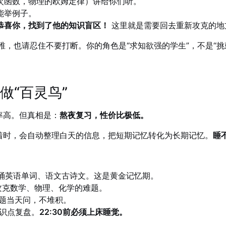
次函数，物理的欧姆定律）讲给你们听。
能举例子。
恭喜你，找到了他的知识盲区！
这里就是需要回去重新攻克的地
，也请忍住不要打断。你的角色是“求知欲强的学生”，不是“挑
做“百灵鸟”
率高。但真相是：
熬夜复习，性价比极低。
着时，会自动整理白天的信息，把短期记忆转化为长期记忆。
睡
诵英语单词、语文古诗文。这是黄金记忆期。
攻克数学、物理、化学的难题。
题当天问，不堆积。
识点复盘。
22:30前必须上床睡觉。