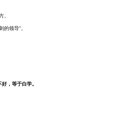
方。
刺的领导”。
不好，等于白学。