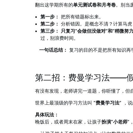
翻出这学期所有的
单元测试卷和月考卷
。别当
第一步：
把所有错题标出来。
第二步：
分析错因。是概念不清？计算马虎
第三步：
只复习“会做但没做对”和“稍微努
过，别浪费时间。
一句话总结：
复习的目的不是把所有知识再学
第二招：费曼学习法——
有没有发现，老师讲完一道题，你听懂了，但自
世界上最顶级的学习方法叫
“费曼学习法”
，说
具体玩法：
晚饭后，或者周末在家，让孩子
扮演“小老师”